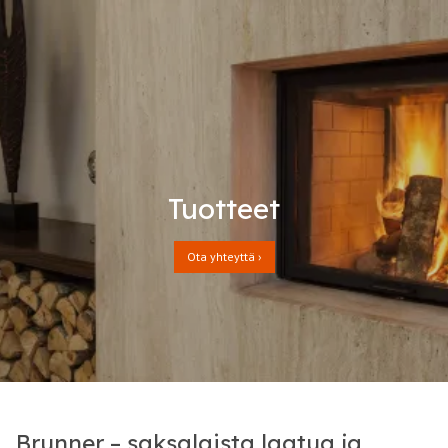
Tuotteet
Ota yhteyttä ›
Brunner – saksalaista laatua ja